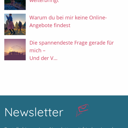
weiterbringt
Warum du bei mir keine Online-
Angebote findest
Die spannendeste Frage gerade für
mich –
Und der V…
Newsletter