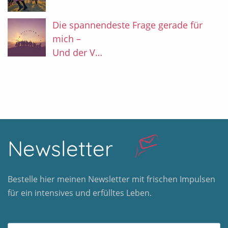
Die spannendeste Frage gerade für
mich –
Und der V…
Newsletter
Bestelle hier meinen Newsletter mit frischen Impulsen
für ein intensives und erfülltes Leben.