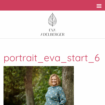
portrait_eva_start_6