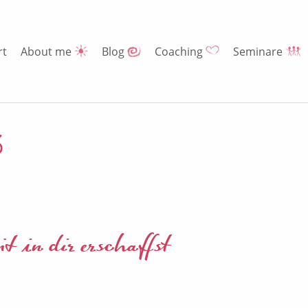
rt
About me
Blog
Coaching
Seminare
3
t in dir erschaffst