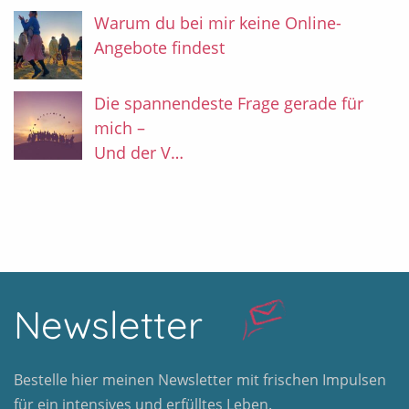
Warum du bei mir keine Online-
Angebote findest
Die spannendeste Frage gerade für
mich –
Und der V…
Newsletter
Bestelle hier meinen Newsletter mit frischen Impulsen
für ein intensives und erfülltes Leben.